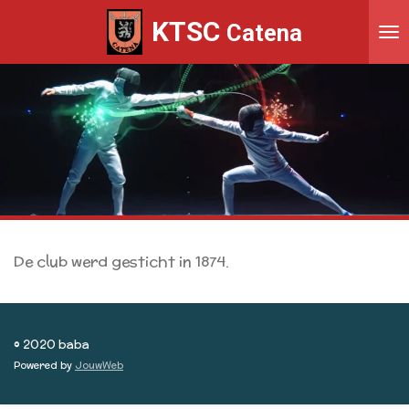
Ga
KTSC
Catena
direct
naar
de
hoofdinhoud
De club werd gesticht in 1874.
© 2020 baba
Powered by
JouwWeb