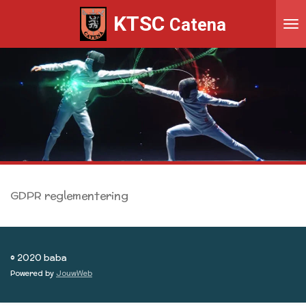
Ga
KTSC
Catena
direct
naar
de
hoofdinhoud
GDPR reglementering
© 2020 baba
Powered by
JouwWeb