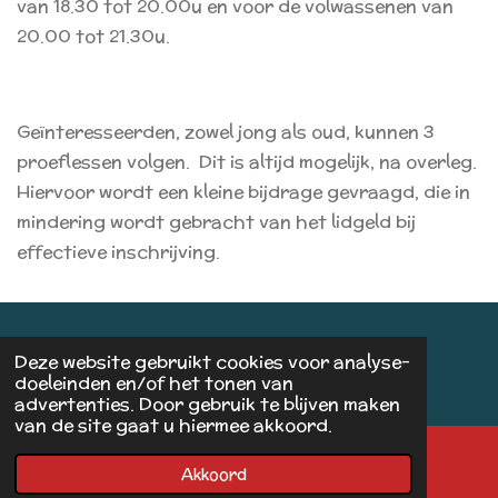
van 18.30 tot 20.00u en voor de volwassenen van
20.00 tot 21.30u.
Geïnteresseerden, zowel jong als oud, kunnen 3
proeflessen volgen. Dit is altijd mogelijk, na overleg.
Hiervoor wordt een kleine bijdrage gevraagd, die in
mindering wordt gebracht van het lidgeld bij
effectieve inschrijving.
© 2020 baba
Deze website gebruikt cookies voor analyse-
Powered by
JouwWeb
doeleinden en/of het tonen van
advertenties. Door gebruik te blijven maken
van de site gaat u hiermee akkoord.
Akkoord
E-mailadres
Kaart