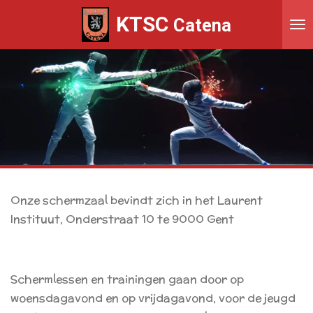
Ga
KTSC
Catena
direct
naar
de
hoofdinhoud
Onze schermzaal bevindt zich in het Laurent
Instituut, Onderstraat 10 te 9000 Gent
Schermlessen en trainingen gaan door op
woensdagavond en op vrijdagavond, voor de jeugd