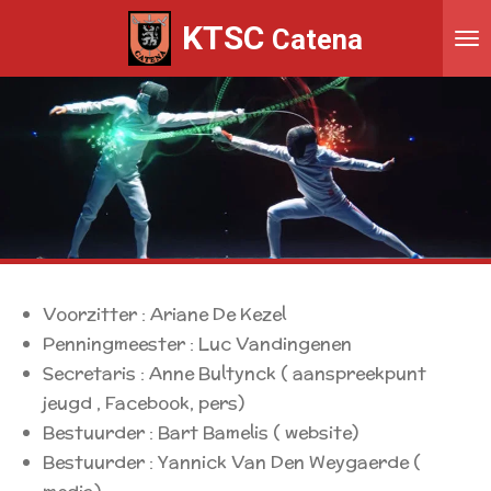
Ga
KTSC
Catena
direct
naar
de
hoofdinhoud
Voorzitter : Ariane De Kezel
Penningmeester : Luc Vandingenen
Secretaris : Anne Bultynck ( aanspreekpunt
jeugd , Facebook, pers)
Bestuurder : Bart Bamelis ( website)
Bestuurder : Yannick Van Den Weygaerde (